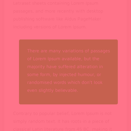
Letraset sheets containing Lorem Ipsum
passages, and more recently with desktop
publishing software like Aldus PageMaker
including versions of Lorem Ipsum.
There are many variations of passages
of Lorem Ipsum available, but the
majority have suffered alteration in
some form, by injected humour, or
randomised words which don’t look
even slightly believable.
Contrary to popular belief, Lorem Ipsum is not
simply random text. It has roots in a piece of
classical Latin literature from 45 BC, making it