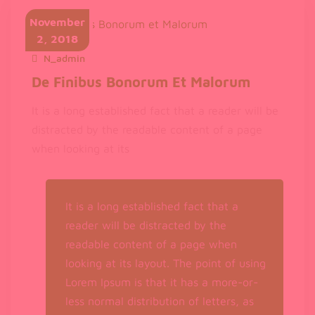
November
2, 2018
N_admin
November 2, 2018
De Finibus Bonorum Et Malorum
It is a long established fact that a reader will be
distracted by the readable content of a page
when looking at its
It is a long established fact that a
reader will be distracted by the
readable content of a page when
looking at its layout. The point of using
Lorem Ipsum is that it has a more-or-
less normal distribution of letters, as