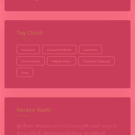
Tag Cloud
Autotune
CLassical Melody
Harmony
Instrumental
Melody Music
Peacefull Classical
Rock
Neraya Vazhi
ഇൻശാ അല്ലാഹ് സിംസാറുൽ ഹഖ്‌ ഹുദവി
ഉസ്താദിന്റെ അബുദാബിയിലെ ഖുർആൻ