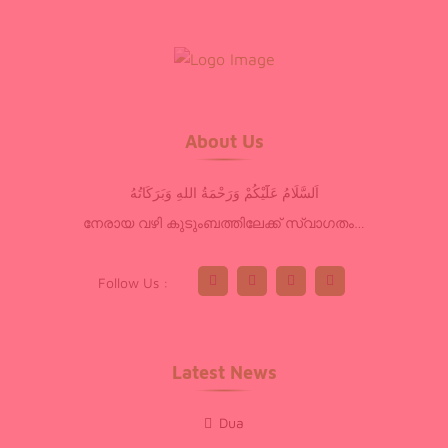
About Us
اَلسَّلَامُ عَلَٓيْكُمْ وَرَحْمَةُ اللهِ وَبَرَكَاتُهُ
നേരായ വഴി കുടുംബത്തിലേക്ക് സ്വാഗതം…
Follow Us :
Latest News
Dua