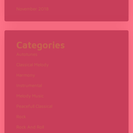
30.5k followers and has posted over 590 videos.
November 2018
Categories
Autotunes
Classical Melody
Harmony
Instrumental
Melody Music
Peacefull Classical
Rock
Rock And Roll