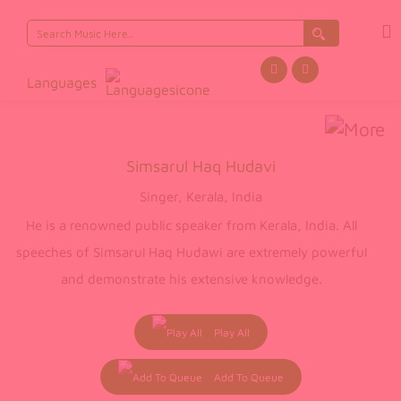
Search
for:
Languages
Simsarul Haq Hudavi
Singer, Kerala, India
He is a renowned public speaker from Kerala, India. All
speeches of Simsarul Haq Hudawi are extremely powerful
and demonstrate his extensive knowledge.
Simsarul Haq Hudavi Education
Play All
He completed his graduation and post-graduation from
Darul Huda Islamic University in Kerala, India with Arabic
Add To Queue
Literature and Islamic Theology as his specialization. He