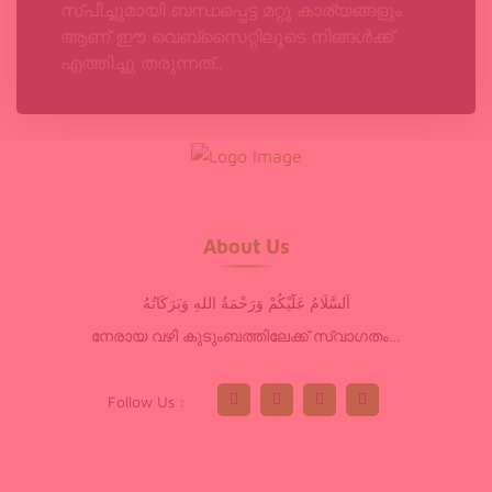
സ്പീച്ചുമായി ബന്ധപ്പെട്ട മറ്റു കാര്യങ്ങളും
ആണ് ഈ വെബ്‌സൈറ്റിലൂടെ നിങ്ങൾക്ക്
എത്തിച്ചു തരുന്നത്..
About Us
اَلسَّلَامُ عَلَٓيْكُمْ وَرَحْمَةُ اللهِ وَبَرَكَاتُهُ
നേരായ വഴി കുടുംബത്തിലേക്ക് സ്വാഗതം…
Follow Us :