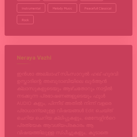
Instrumental
Melody Music
Peacefull Classical
Rock
Neraya Vazhi
ഇൻശാ അല്ലാഹ് സിംസാറുൽ ഹഖ്‌ ഹുദവി
ഉസ്താദിന്റെ അബുദാബിയിലെ ഖുർആൻ
ക്ലാസുകളുടെയും ആഴ്ചതോറും നാട്ടിൽ
നടക്കുന്ന പ്രഭാഷണങ്ങളുടെയും ഫുൾ
AUDIO കളും, പിന്നീട് അതിൽ നിന്ന് വളരെ
പ്രാധാന്യമുള്ള വിഷയങ്ങൾ Edit ചെയ്ത്
ചെറിയ ചെറിയ ക്ലിപ്പുകളും, മെമ്പേഴ്സിന്‍റെ
പ്രത്യേക ആവശ്യപ്രകാരം ആ
വിഷയത്തിലുള്ള സ്പീച്ചുകളും, കൂടാതെ